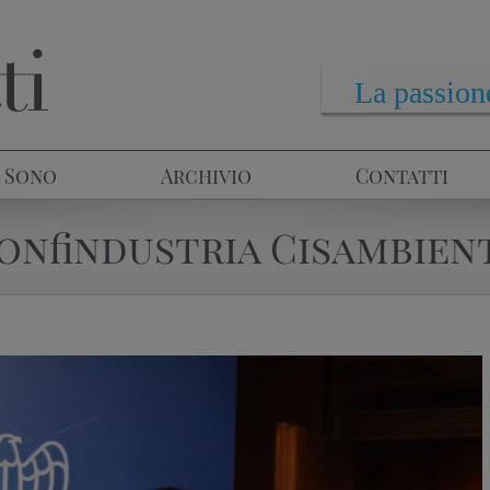
La passione
 Sono
Archivio
Contatti
onfindustria Cisambien