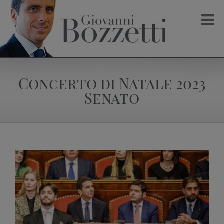
Salta
al
contenuto
Concerto di Natale 2023
Senato
View
Larger
Image