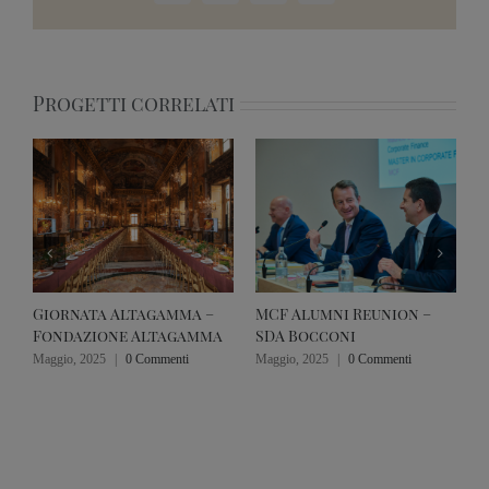
Progetti correlati
Giornata Altagamma –
MCF Alumni Reunion –
F
Fondazione Altagamma
SDA Bocconi
S
Maggio, 2025
|
0 Commenti
Maggio, 2025
|
0 Commenti
M