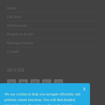
Home
Chi Sono
Pubblicazioni
Progetti ed Eventi
Rassegna Stampa
Contatti
SEGUIMI
x
We use cookies to help you navigate efficiently and
© Copyright 2024
perform certain functions. You will find detailed
Giovanni Bozzetti