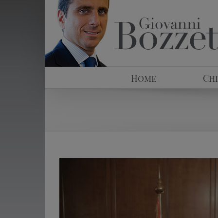
Salta
al
contenuto
Home
Chi
View
Larger
Image