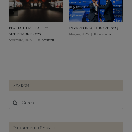
Italia di Moda – 22
Investopia Europe 2025
S
settembre 2025
I
Maggio, 2025
|
0 Commenti
C
Settembre, 2025
|
0 Commenti
2
F
Search
Cerca
per:
Progetti ed Eventi