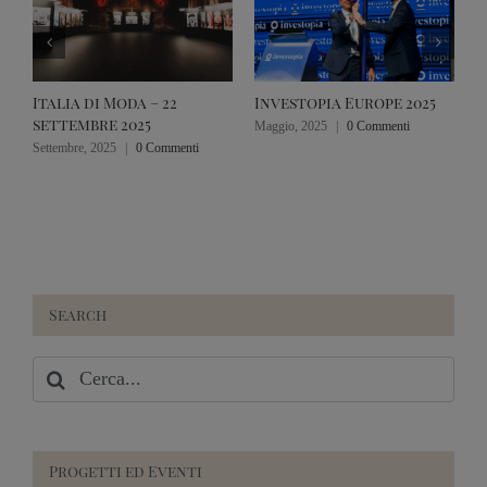
Italia di Moda – 22
Investopia Europe 2025
S
settembre 2025
I
Maggio, 2025
|
0 Commenti
C
Settembre, 2025
|
0 Commenti
2
F
Search
Cerca
per:
Progetti ed Eventi