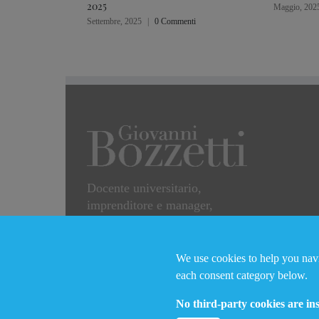
2025
Maggio, 202
Settembre, 2025
|
0 Commenti
Docente universitario,
imprenditore e manager,
esperto di marketing strategico
e processi di
internazionalizzazione.
We use cookies to help you navig
each consent category below.
No third-party cookies are inst