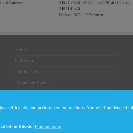
Efg Consulting – 27 febbraio 2025
5
|
0 Commenti
Abu Dhabi
Febbraio, 2025
|
0 Commenti
Home
Chi Sono
Pubblicazioni
Progetti ed Eventi
Rassegna Stampa
Contatti
ate efficiently and perform certain functions. You will find detailed i
alled on this site
Find out more