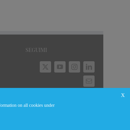
Maggio, 2024
|
0 Commenti
Ottobre, 2023
|
0 Commenti
SEGUIMI
x
© Copyright 2024
Giovanni Bozzetti
nformation on all cookies under
Privacy Policy
Cookie Policy